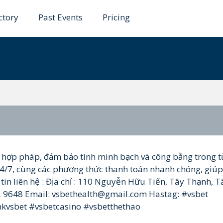
ctory
Past Events
Pricing
g hợp pháp, đảm bảo tính minh bạch và công bằng trong 
24/7, cùng các phương thức thanh toán nhanh chóng, giú
tin liên hệ : Địa chỉ : 110 Nguyễn Hữu Tiến, Tây Thạnh, T
2 9648 Email: vsbethealth@gmail.com Hastag: #vsbet
nkvsbet #vsbetcasino #vsbetthethao