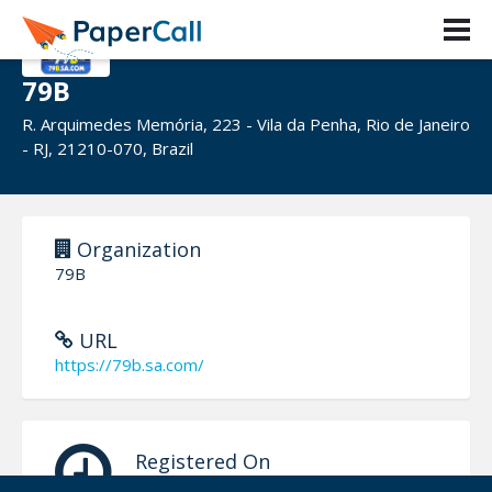
79B
R. Arquimedes Memória, 223 - Vila da Penha, Rio de Janeiro
- RJ, 21210-070, Brazil
Organization
79B
URL
https://79b.sa.com/
Registered On
November 09, 2025 22:48 CUT