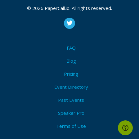
© 2026 PaperCall.io. All rights reserved.
Bio
79B é o universo online onde cada aposta é uma
aventura repleta de emoção e surpresas. Entre
FAQ
agora no 79B e desafie a sorte para ganhar prêmios
incríveis e viver momentos inesquecíveis! Website:
Blog
https://79b.sa.com/ Telefone: 021323488114
Pricing
Endereço: R. Arquimedes Memória, 223 - Vila da
Penha, Rio de Janeiro - RJ, 21210-070, Brazil E-mail:
Event Directory
79bsacom@gmail.com Tags: #79B #79bsacom
#linkpara79B #pagina_inicial_79B #registro_79B
Past Events
Speaker Pro
Terms of Use