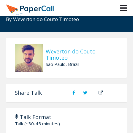
O que é um código bom?
By
Weverton do Couto Timoteo
Weverton do Couto
Timoteo
São Paulo, Brazil
Share Talk
Talk Format
Talk (~30-45 minutes)