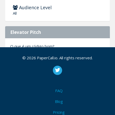
Audience Level
All
Elevator Pitch
O que é um código bom?
© 2026 PaperCall.io. All rights reserved.
Uma pergunta que nós desenvolvedores
constantemente fazemos para nós mesmos. O
quanto uma implementação está boa o suficiente?
Quais mecanismos temos para garantir a qualidade
de código e quais processos garantem que a
qualidade de código é mantida?
FAQ
Blog
Description
Pricing