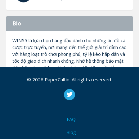
Bio
WIN55 là lựa chọn hàng đầu dành cho những tín đồ cá
cược trực tuyến, nơi mang đến thế giới giải trí đỉnh cao
với hàng loạt trò chơi phong phú, tỷ lệ kèo hấp dẫn và
tốc độ giao dịch nhanh chóng. Nhờ hệ thống bảo mật
tiên tiến cùng dịch vụ khách hàng tận tâm, nền tảng
này hứa hẹn sẽ tạo nên dấu ấn mạnh mẽ trong năm
© 2026 PaperCall.io. All rights reserved.
2025.
Website: https://win5566.net/
Địa Chỉ: 124/11 Hồng Hà,Phường 2, Tân Bình, Hồ Chí
FAQ
Minh, Việt Nam
Blog
Phone: 0372 808 909