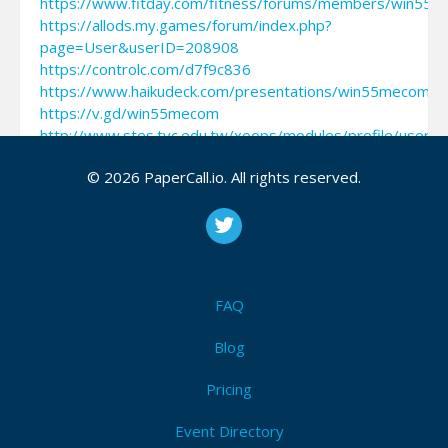
https://www.fitday.com/fitness/forums/members/win55m
https://allods.my.games/forum/index.php?
page=User&userID=208908
https://controlc.com/d7f9c836
https://www.haikudeck.com/presentations/win55mecom
https://v.gd/win55mecom
http://www.stes.tyc.edu.tw/xoops/modules/profile/userinf
uid=3778966
© 2026 PaperCall.io. All rights reserved.
https://www.giveawayoftheday.com/forums/profile/1362
https://www.royalroad.com/profile/843352
https://thefeedfeed.com/bell-pepper3314
https://rebrickable.com/users/win55mecom/mocs/photos/
https://kumu.io/win55mecom/win55mecom#win55
http://www.askmap.net/location/7590784/vietnam/win55
FAQ
https://noti.st/win55mecom
https://reactos.org/forum/memberlist.php?
Blog
mode=viewprofile&u=168713
https://www.openrec.tv/user/win55mecom/about
Pricing
https://www.growkudos.com/profile/win55_com_5
https://log.concept2.com/profile/2738566
Event Directory
https://forum.reallusion.com/Users/3278025/moischapet