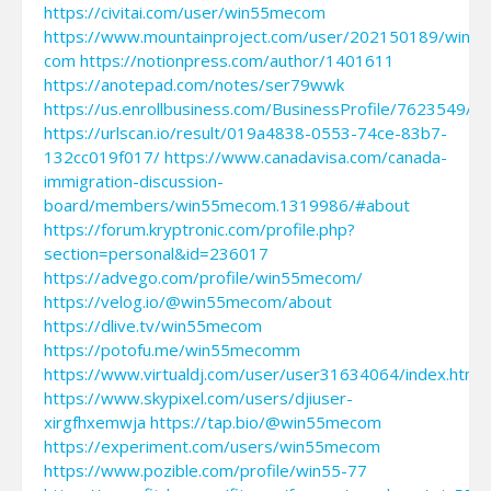
https://civitai.com/user/win55mecom
https://www.mountainproject.com/user/202150189/win-
com
https://notionpress.com/author/1401611
https://anotepad.com/notes/ser79wwk
https://us.enrollbusiness.com/BusinessProfile/7623549/
https://urlscan.io/result/019a4838-0553-74ce-83b7-
132cc019f017/
https://www.canadavisa.com/canada-
immigration-discussion-
board/members/win55mecom.1319986/#about
https://forum.kryptronic.com/profile.php?
section=personal&id=236017
https://advego.com/profile/win55mecom/
https://velog.io/@win55mecom/about
https://dlive.tv/win55mecom
https://potofu.me/win55mecomm
https://www.virtualdj.com/user/user31634064/index.html
https://www.skypixel.com/users/djiuser-
xirgfhxemwja
https://tap.bio/@win55mecom
https://experiment.com/users/win55mecom
https://www.pozible.com/profile/win55-77