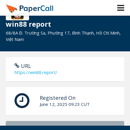
win88 report
68/8A Đ. Trường Sa, Phường 17, Bình Thạnh, Hồ Chí Minh,
Việt Nam
URL
https://win88.report/
Registered On
June 12, 2025 09:23 CUT
Bio