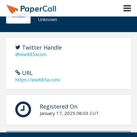
WW88
Unknown
Twitter Handle
@ww885acom
URL
https://ww885a.com/
Registered On
January 17, 2025 08:03 CUT