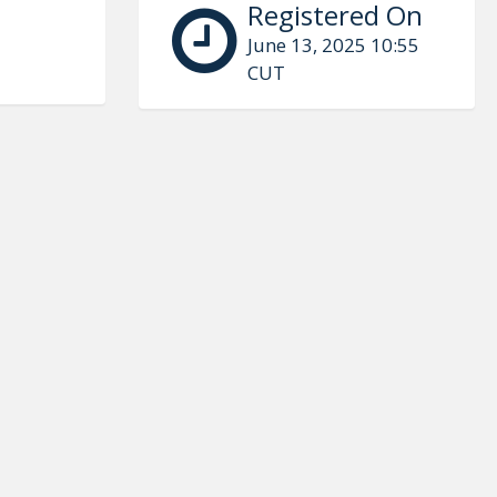
Registered On
June 13, 2025 10:55
CUT