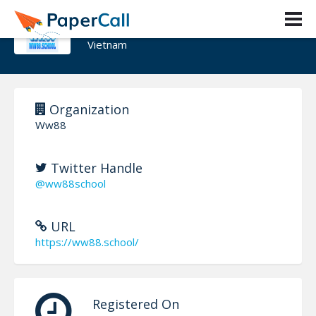
Ww88
Vietnam
Organization
Ww88
Twitter Handle
@ww88school
URL
https://ww88.school/
Registered On