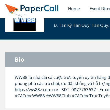
Home
Event Dire
WW88
Đ. Tân Kỳ Tân Quý, Tân Quý,
Bio
WW88 là nhà cái cá cược trực tuyến uy tín hàng 
phong phú các trò chơi, ưu đãi khủng và hỗ trợ ngườ
https://ww88z.com.co/ - SĐT: 0877763637 - E
#CáCượcWW88 #WW88Club #CáCượcTrựcTuyế