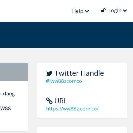
Login
Help
Twitter Handle
@ww88zcomco
đa dạng
URL
iWW88
https://ww88z.com.co/