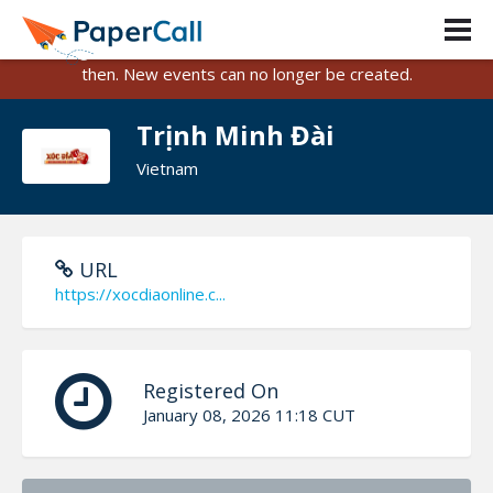
PaperCall is shutting down on August 31, 2026.
Existing events and submissions will remain available until
then. New events can no longer be created.
Trịnh Minh Đài
Vietnam
URL
https://xocdiaonline.c...
Registered On
January 08, 2026 11:18 CUT