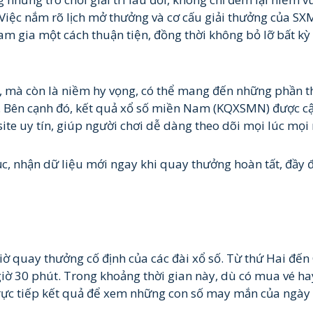
. Việc nắm rõ lịch mở thưởng và cơ cấu giải thưởng của S
m gia một cách thuận tiện, đồng thời không bỏ lỡ bất kỳ 
, mà còn là niềm hy vọng, có thể mang đến những phần 
g. Bên cạnh đó, kết quả xổ số miền Nam (KQXSMN) được c
te uy tín, giúp người chơi dễ dàng theo dõi mọi lúc mọi 
c, nhận dữ liệu mới ngay khi quay thưởng hoàn tất, đầy 
 quay thưởng cố định của các đài xổ số. Từ thứ Hai đến
iờ 30 phút. Trong khoảng thời gian này, dù có mua vé ha
 trực tiếp kết quả để xem những con số may mắn của ngà