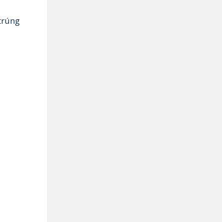
 trúng