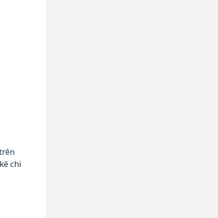
trên
kê chi