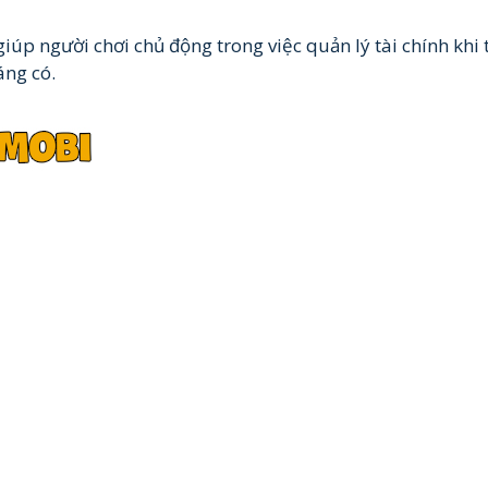
giúp người chơi chủ động trong việc quản lý tài chính khi
áng có.