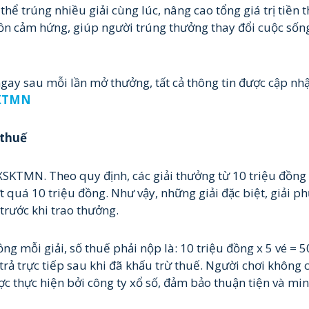
hể trúng nhiều giải cùng lúc, nâng cao tổng giá trị tiền 
ồn cảm hứng, giúp người trúng thưởng thay đổi cuộc sốn
y sau mỗi lần mở thưởng, tất cả thông tin được cập nhậ
SKTMN
 thuế
 XSKTMN. Theo quy định, các giải thưởng từ 10 triệu đồng 
 quá 10 triệu đồng. Như vậy, những giải đặc biệt, giải ph
 trước khi trao thưởng.
ồng mỗi giải, số thuế phải nộp là: 10 triệu đồng x 5 vé = 5
rả trực tiếp sau khi đã khấu trừ thuế. Người chơi không c
ợc thực hiện bởi công ty xổ số, đảm bảo thuận tiện và mi