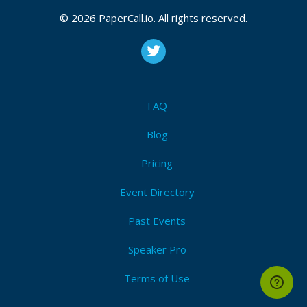
Bio
© 2026 PaperCall.io. All rights reserved.
亚博体育作为亚洲乃至全球领先的在线娱乐平台，致力
于为用户提供一站式、高品质的体育赛事投注、真人娱
乐、电子游戏、电子竞技、棋牌游戏以及彩票投注等多
元化娱乐体验。凭借其卓越的技术实力、丰富的游戏内
容、严密的安全保障以及专业的客户服务，亚博体育已
FAQ
成为亿万玩家心中信赖与喜爱的选择。 网站：
https://yabo.ink/ 邮箱: support-yaboink@qq.com 电
Blog
话： 187 7702 4451 地址：中国，江苏，苏州，泉山
关键词搜索：亚博体育，亚博，yabo sports, yabo
Pricing
Event Directory
Past Events
Speaker Pro
Terms of Use