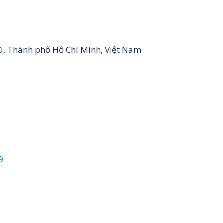
hú, Thành phố Hồ Chí Minh, Việt Nam
9