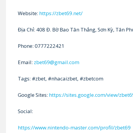
Website:
https://zbet69.net/
Địa Chỉ: 408 Đ. Bờ Bao Tân Thắng, Sơn Kỳ, Tân P
Phone: 0777222421
Email:
zbet69@gmail.com
Tags: #zbet, #nhacaizbet, #zbetcom
Google Sites:
https://sites.google.com/view/zbet6
Social:
https://www.nintendo-master.com/profil/zbet69