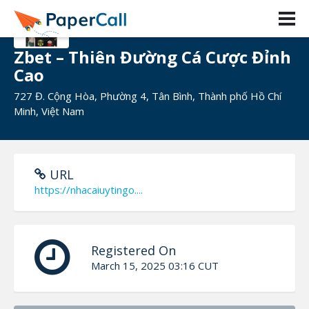
Zbet – Thiên Đường Cá Cược Đỉnh
Cao
727 Đ. Cộng Hòa, Phường 4, Tân Bình, Thành phố Hồ Chí
Minh, Việt Nam
URL
https://nhacaiuytingo....
Registered On
March 15, 2025 03:16 CUT