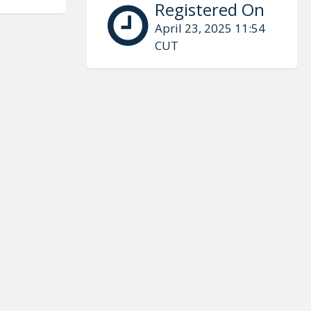
Registered On
April 23, 2025 11:54
CUT