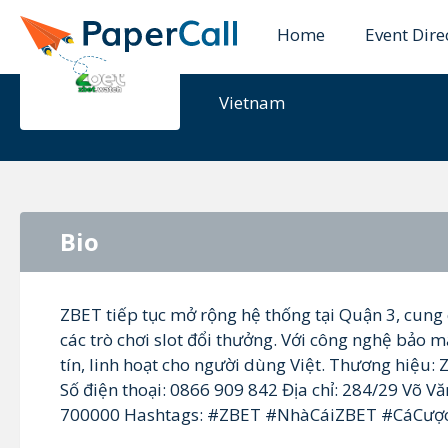
Home
Event Dire
Zbet
Vietnam
Bio
ZBET tiếp tục mở rộng hệ thống tại Quận 3, cung 
các trò chơi slot đổi thưởng. Với công nghệ bảo 
tín, linh hoạt cho người dùng Việt. Thương hiệu:
Số điện thoại: 0866 909 842 Địa chỉ: 284/29 Võ V
700000 Hashtags: #ZBET #NhàCáiZBET #CáCượ