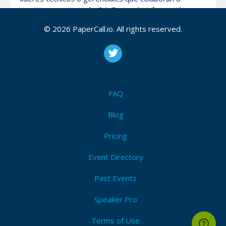
gestionan equipos de QA. Para más información
sobre la convocatoria y detalles extras se pueden
© 2026 PaperCall.io. All rights reserved.
comunicar con nosotros via correo:
qadominican@gmail.com o escribir a nuestro equipo
organizador al 829-379-6969 con tema: “QA
Dominicana Call For Speakers”.
FAQ
Attendees (5)
Blog
I'm Attending!
Pricing
Event Directory
Past Events
Speaker Pro
Speak at QA Community Monthly Talks !
Terms of Use
View Code of Conduct