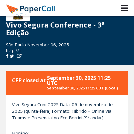
Vivo Segura Conference - 3ª
Edição
São Paulo November 06, 2025
http://-
September 30, 2025 11:25
CFP closed at
UTC
September 30, 2025 11:25 CUT
(Local)
Vivo Segura Conf 2025 Data: 06 de novembro de
2025 (quinta-feira) Formato: Híbrido – Online via
Teams + Presencial no Eco Berrini (9º andar)
Horário: