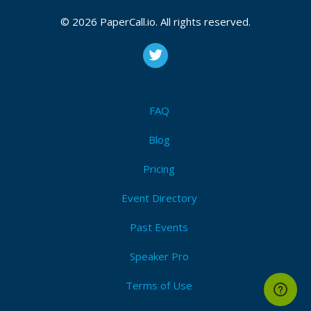
surpresas
Jornada de mudança de cultura
© 2026 PaperCall.io. All rights reserved.
Mindset
Postmortems
Chaos Engineering
Esta descrição foi adaptada da página de CFP do
FAQ
devopsdays SP 2019
Blog
Pricing
Attendees (2)
I'm Attending!
Event Directory
Past Events
Speaker Pro
Terms of Use