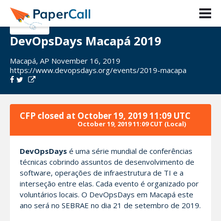
DevOpsDays Macapá 2019
Macapá, AP November 16, 2019
https://www.devopsdays.org/events/2019-macapa
CFP closed at
October 19, 2019 11:09 UTC
October 19, 2019 11:09 CUT
(Local)
DevOpsDays
é uma série mundial de conferências
técnicas cobrindo assuntos de desenvolvimento de
software, operações de infraestrutura de TI e a
interseção entre elas. Cada evento é organizado por
voluntários locais. O DevOpsDays em Macapá este
ano será no SEBRAE no dia 21 de setembro de 2019.