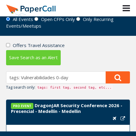
Event Directory
All Events
Open CFPs Only
Only Recurring
Events/Meetups
Offers Travel Assistance
Save Search as an Alert
Tag search only:
tags: first tag, second tag, etc...
DragonJAR Security Conference 2026 -
PRO EVENT
Presencial - Medellín - Medellin
Event Dates:
September 10, 2026, September 11,