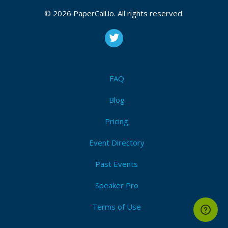
2026
© 2026 PaperCall.io. All rights reserved.
Vulnerabilidades 0-day
,
Pentesting
,
Seguridad en
redes
,
Seguridad web
,
Inteligencia artificial
,
Criptografía
,
Programas de recompensas por errores
(bug bounty)
,
Seguridad física
,
Seguridad en
dispositivos móviles
,
Computación forense
,
Seguridad
en entornos industriales
,
Seguridad en la nube
,
Seguridad en tecnologías emergentes
,
Desarrollo de
software seguro
,
Hardware hacking
,
Exploiting
,
FAQ
Seguridad en iot
Blog
I'm Attending!
Pricing
Event Directory
Past Events
Speaker Pro
Terms of Use