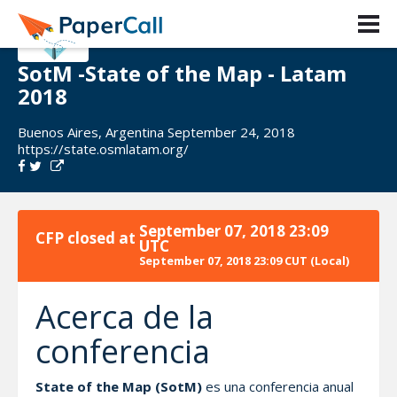
SotM -State of the Map - Latam
2018
Buenos Aires, Argentina September 24, 2018
https://state.osmlatam.org/
September 07, 2018 23:09
CFP closed at
UTC
September 07, 2018 23:09 CUT
(Local)
Acerca de la
conferencia
State of the Map (SotM)
es una conferencia anual