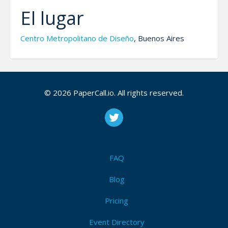
El lugar
Centro Metropolitano de Diseño
, Buenos Aires
CFP Description
© 2026 PaperCall.io. All rights reserved.
Proponé tu charla acerca de experiencias con datos
de OSM, tecnologías asociadas y comunidades.
FAQ
Attendees (10)
Blog
I'm Attending!
Pricing
Event Directory