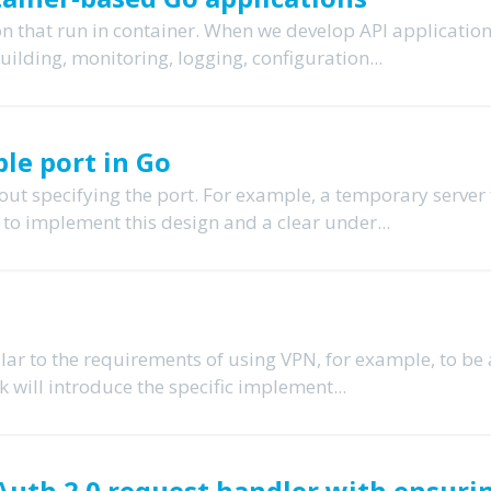
n that run in container. When we develop API application
ilding, monitoring, logging, configuration...
le port in Go
ut specifying the port. For example, a temporary server 
y to implement this design and a clear under...
ar to the requirements of using VPN, for example, to be 
k will introduce the specific implement...
uth 2.0 request handler with ensuri