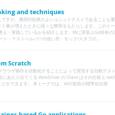
inking and techniques
んですが、費用対効果のよいユニットテストであることも重
スト量が増えたときに様々な弊害をもたらします。このトー
考え・実践しているかを紹介します。特に実装上Go特有の
ト・テストヘルパーの使い所・モック/スタブの...
om Scratch
のブラウザ操作を自動化することによって実現する自動テス
てくる WebDriver の Client はその仕様上 net/ht
とができます。 本トークでは、W3C勧告の標準化仕様
tainer-based Go applications