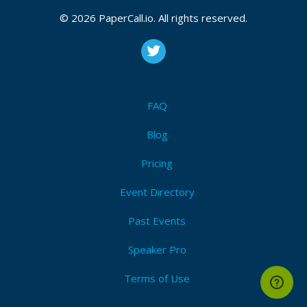
Devops
,
Ciencia de datos
,
Interfaces
,
Desarrollo web
,
Base de datos
,
Computación científica
,
Iot
,
© 2026 PaperCall.io. All rights reserved.
Microcontroladores
,
Testing
,
Ux/ui
,
Seguridad
,
Desarrollo de juegos
,
Experiencia personal
,
Visión por
computador
,
Procesamiento de lenguaje natural
,
Inteligencia artificial
,
Mlops
,
Devsecops
,
Python
Submit Now!
I'm Attending!
FAQ
Blog
Pricing
Event Directory
Past Events
Speaker Pro
Terms of Use