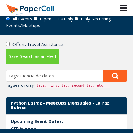
Event Directory
All Events
Open CFPs Only
Only Recurring
Events/Meetups
Offers Travel Assistance
Save Search as an Alert
Tag search only:
tags: first tag, second tag, etc...
Python La Paz - MeetUps Mensuales - La Paz,
Bolivia
Upcoming Event Dates:
CFP is open