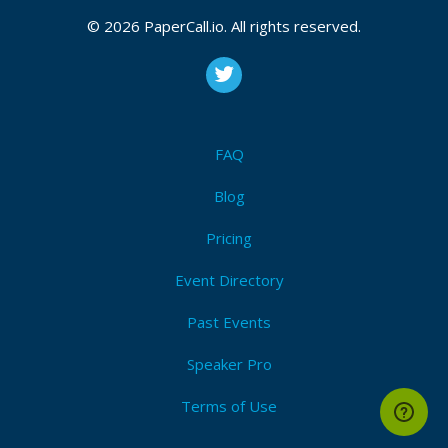
Devops
,
Ciencia de datos
,
Interfaces
,
Desarrollo web
,
Base de datos
,
Computación científica
,
Iot
,
© 2026 PaperCall.io. All rights reserved.
Microcontroladores
,
Testing
,
Ux/ui
,
Seguridad
,
Desarrollo de juegos
,
Experiencia personal
,
Visión por
computador
,
Procesamiento de lenguaje natural
,
Inteligencia artificial
,
Mlops
,
Devsecops
,
Python
Submit Now!
I'm Attending!
FAQ
Blog
Pricing
Event Directory
Past Events
Speaker Pro
Terms of Use