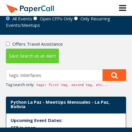
Event Directory
All Events
Open CFPs Only
Only Recurring
Events/Meetups
Offers Travel Assistance
Save Search as an Alert
Tag search only:
tags: first tag, second tag, etc...
Python La Paz - MeetUps Mensuales - La Paz,
Bolivia
Upcoming Event Dates:
CFP is open