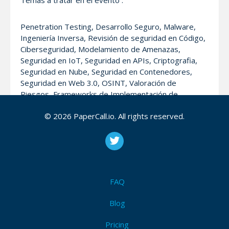
Temas a tratar en el evento :
Penetration Testing, Desarrollo Seguro, Malware,
Ingeniería Inversa, Revisión de seguridad en Código,
Ciberseguridad, Modelamiento de Amenazas,
Seguridad en IoT, Seguridad en APIs, Criptografia,
Seguridad en Nube, Seguridad en Contenedores,
Seguridad en Web 3.0, OSINT, Valoración de
Riesgos, Frameworks de Implementación de
Arquitecturas de Seguridad, Seguridad y Explotación
© 2026 PaperCall.io. All rights reserved.
de Aplicaciones Móviles, Inteligencia Artifical aplicada
a soluciones de ciberseguridad, Liderazgo en
Ciberseguridad y Cultura, Soluciones aplicables de
Seguridad y Privacidad, Privacidad y Gobierno,
Detección y Respuesta, Controles de Seguridad
enfocados en protección y corección, Seguridad a
FAQ
Escala
Blog
Pricing