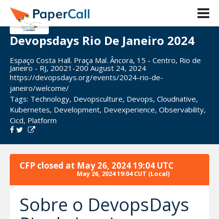
Devopsdays Rio De Janeiro 2024
Espaço Costa Hall. Praça Mal. Âncora, 15 - Centro, Rio de
Janeiro - RJ, 20021-200 August 24, 2024
https://devopsdays.org/events/2024-rio-de-
janeiro/welcome/
Tags:
Technology
,
Devopsculture
,
Devops
,
Cloudnative
,
Kubernetes
,
Development
,
Devexperience
,
Observability
,
Cicd
,
Platform
CFP closed at
May 26, 2024 19:04 UTC
May 26, 2024 19:04 CUT
(Local)
Sobre o DevopsDays