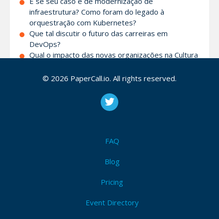
E se seu caso é de modernização de
infraestrutura? Como foram do legado à
orquestração com Kubernetes?
Que tal discutir o futuro das carreiras em
DevOps?
Qual o impacto das novas organizações na Cultura
DevOps?
Como sua organização constrói rotinas e utiliza
© 2026 PaperCall.io. All rights reserved.
Engenharia do Caos para tornar seus sistemas
mais resilientes e confiáveis?
Administração em hybrid cloud e multi-cloud.
Entre outros!
FAQ
Blog
Attendees (8)
I'm Attending!
Pricing
Event Directory